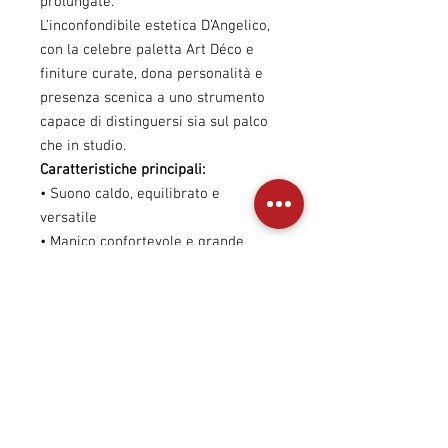
prolungate.
L’inconfondibile estetica D’Angelico,
con la celebre paletta Art Déco e
finiture curate, dona personalità e
presenza scenica a uno strumento
capace di distinguersi sia sul palco
che in studio.
Caratteristiche principali:
• Suono caldo, equilibrato e
versatile
• Manico confortevole e grande
suonabilità
• Design iconico D’Angelico in stile
Art Déco
• Ideale per cantautori,
accompagnamento e fingerstyle
• Ottimo rapporto qualità/prezzo
D’Angelico Premier Acoustic:
tradizione, eleganza e ispirazione in