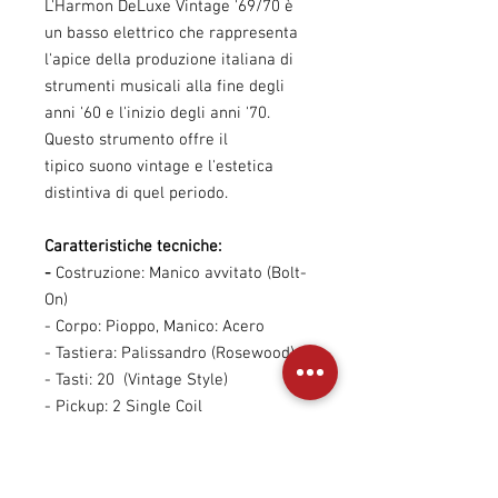
L'Harmon DeLuxe Vintage '69/70 è
un basso elettrico che rappresenta
l'apice della produzione italiana di
strumenti musicali alla fine degli
anni '60 e l'inizio degli anni '70.
Questo strumento offre il
tipico suono vintage e l'estetica
distintiva di quel periodo.
Caratteristiche tecniche:
-
Costruzione: Manico avvitato (Bolt-
On)
- Corpo: Pioppo, Manico: Acero
- Tastiera: Palissandro (Rosewood)
- Tasti: 20 (Vintage Style)
- Pickup: 2 Single Coil
- Controlli: 2 Volume, 1 Tono
- Ponte: Fisso, regolabile
- Meccaniche: Aperte (Open Gear)